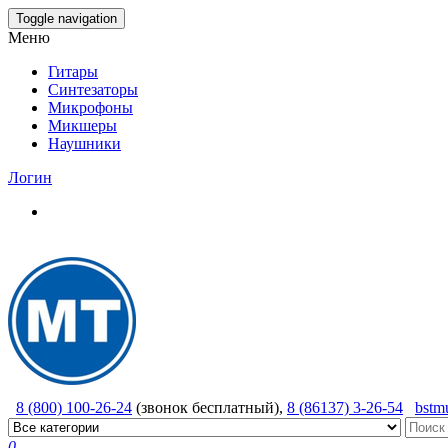
Skip
Toggle navigation
to
Меню
the
content
Гитары
Синтезаторы
Микрофоны
Микшеры
Наушники
Логин
8 (800) 100-26-24
(звонок бесплатный),
8 (86137) 3-26-54
bstm
0