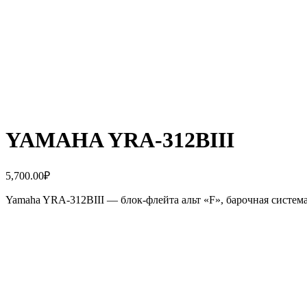
YAMAHA YRA-312BIII
5,700.00
₽
Yamaha YRA-312BIII — блок-флейта альт «F», барочная система