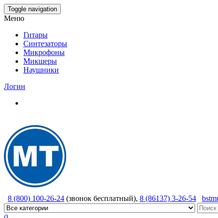
Skip
Toggle navigation
to
Меню
the
content
Гитары
Синтезаторы
Микрофоны
Микшеры
Наушники
Логин
8 (800) 100-26-24
(звонок бесплатный),
8 (86137) 3-26-54
bstm
0