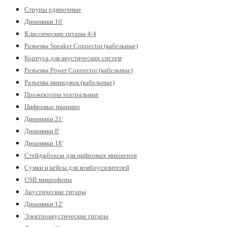
Струны одиночные
Динамики 10'
Классические гитары 4/4
Разъемы Speaker Connector (кабельные)
Корпуса для акустических систем
Разъемы Power Connector (кабельные)
Разъемы миниджек (кабельные)
Прожекторы театральные
Цифровые пианино
Динамики 21'
Динамики 8'
Динамики 18'
Стейджбоксы для цифровых микшеров
Сумки и кейсы для комбоусилителей
USB микрофоны
Акустические гитары
Динамики 12'
Электроакустические гитары