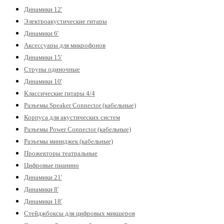
Динамики 12'
Электроакустические гитары
Динамики 6'
Аксессуары для микрофонов
Динамики 15'
Струны одиночные
Динамики 10'
Классические гитары 4/4
Разъемы Speaker Connector (кабельные)
Корпуса для акустических систем
Разъемы Power Connector (кабельные)
Разъемы миниджек (кабельные)
Прожекторы театральные
Цифровые пианино
Динамики 21'
Динамики 8'
Динамики 18'
Стейджбоксы для цифровых микшеров