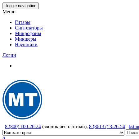
Skip
Toggle navigation
to
Меню
the
content
Гитары
Синтезаторы
Микрофоны
Микшеры
Наушники
Логин
8 (800) 100-26-24
(звонок бесплатный),
8 (86137) 3-26-54
bstm
0