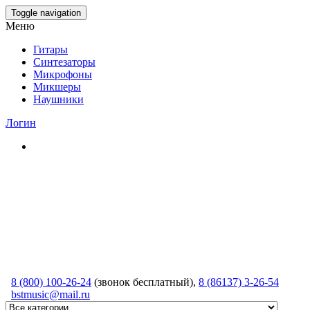
Skip
Toggle navigation
to
Меню
the
content
Гитары
Синтезаторы
Микрофоны
Микшеры
Наушники
Логин
8 (800) 100-26-24
(звонок бесплатный),
8 (86137) 3-26-54
bstmusic@mail.ru