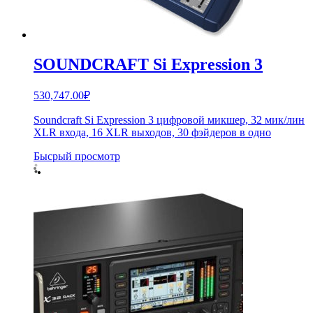
SOUNDCRAFT Si Expression 3
530,747.00
₽
Soundcraft Si Expression 3 цифровой микшер, 32 мик/лин
XLR входа, 16 XLR выходов, 30 фэйдеров в одно
Бысрый просмотр