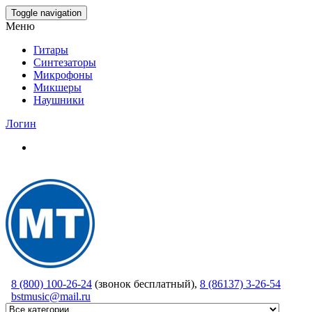
Skip
Toggle navigation
to
Меню
the
content
Гитары
Синтезаторы
Микрофоны
Микшеры
Наушники
Логин
8 (800) 100-26-24
(звонок бесплатный),
8 (86137) 3-26-54
bstmusic@mail.ru