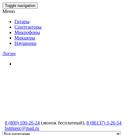
Skip
Toggle navigation
to
Меню
the
content
Гитары
Синтезаторы
Микрофоны
Микшеры
Наушники
Логин
8 (800) 100-26-24
(звонок бесплатный),
8 (86137) 3-26-54
bstmusic@mail.ru