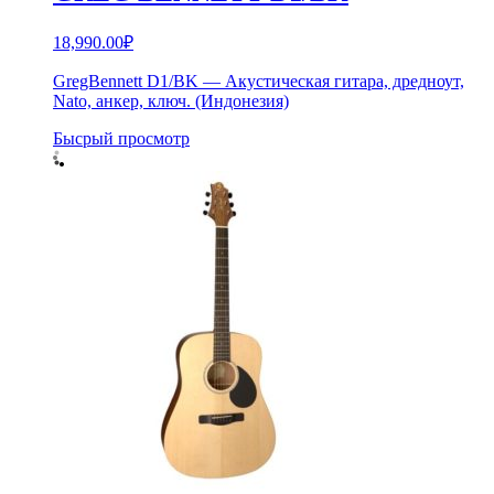
18,990.00
₽
GregBennett D1/BK — Акустическая гитара, дредноут,
Nato, анкер, ключ. (Индонезия)
Бысрый просмотр