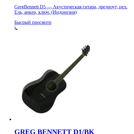
GregBennett D5 — Акустическая гитара, дредноут, цел.
Ель, анкер, ключ. (Индонезия)
Бысрый просмотр
GREG BENNETT D1/BK