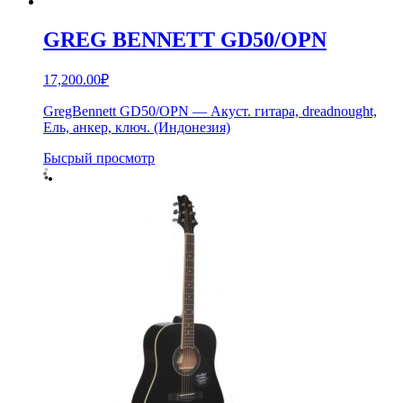
GREG BENNETT GD50/OPN
17,200.00
₽
GregBennett GD50/OPN — Акуст. гитара, dreadnought,
Ель, анкер, ключ. (Индонезия)
Бысрый просмотр