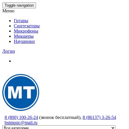
Skip
Toggle navigation
to
Меню
the
content
Гитары
Синтезаторы
Микрофоны
Микшеры
Наушники
Логин
8 (800) 100-26-24
(звонок бесплатный),
8 (86137) 3-26-54
bstmusic@mail.ru