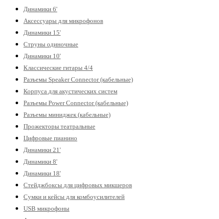
Динамики 6'
Аксессуары для микрофонов
Динамики 15'
Струны одиночные
Динамики 10'
Классические гитары 4/4
Разъемы Speaker Connector (кабельные)
Корпуса для акустических систем
Разъемы Power Connector (кабельные)
Разъемы миниджек (кабельные)
Прожекторы театральные
Цифровые пианино
Динамики 21'
Динамики 8'
Динамики 18'
Стейджбоксы для цифровых микшеров
Сумки и кейсы для комбоусилителей
USB микрофоны