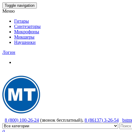
Skip
Toggle navigation
to
Меню
the
content
Гитары
Синтезаторы
Микрофоны
Микшеры
Наушники
Логин
8 (800) 100-26-24
(звонок бесплатный),
8 (86137) 3-26-54
bstm
0