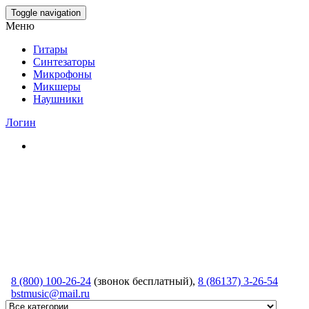
Skip
Toggle navigation
to
Меню
the
content
Гитары
Синтезаторы
Микрофоны
Микшеры
Наушники
Логин
8 (800) 100-26-24
(звонок бесплатный),
8 (86137) 3-26-54
bstmusic@mail.ru