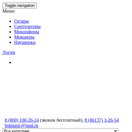
Skip
Toggle navigation
to
Меню
the
content
Гитары
Синтезаторы
Микрофоны
Микшеры
Наушники
Логин
8 (800) 100-26-24
(звонок бесплатный),
8 (86137) 3-26-54
bstmusic@mail.ru