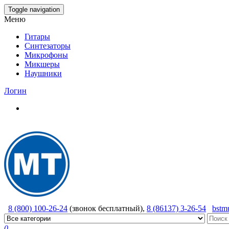
Skip
Toggle navigation
to
Меню
the
content
Гитары
Синтезаторы
Микрофоны
Микшеры
Наушники
Логин
8 (800) 100-26-24
(звонок бесплатный),
8 (86137) 3-26-54
bstm
0