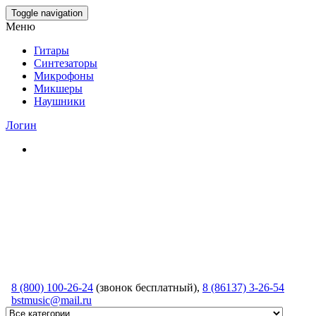
Skip
Toggle navigation
to
Меню
the
content
Гитары
Синтезаторы
Микрофоны
Микшеры
Наушники
Логин
8 (800) 100-26-24
(звонок бесплатный),
8 (86137) 3-26-54
bstmusic@mail.ru