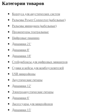
Категории товаров
Корпуса для акустических систем
Разъемы Power Connector (кабельные)
Разъемы миниджек (кабельные)
Прожекторы театральные
Цифровые пианино
Динамики 21'
Динамики 8'
Динамики 18'
Стейджбоксы для цифровых микшеров
Сумки и кейсы для комбоусилителей
USB микрофоны
Акустические гитары
Динамики 12'
Электроакустические гитары
Динамики 6'
Аксессуары для микрофонов
Динамики 15'