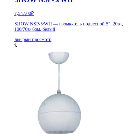
7,547.00
₽
SHOW NSP-5/WH — громк-тель подвесной 5″, 20вт,
100/70в/ 6ом, белый
Бысрый просмотр