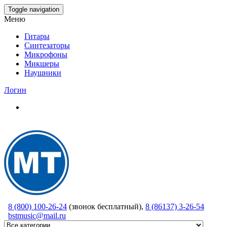
Skip
Toggle navigation
to
Меню
the
content
Гитары
Синтезаторы
Микрофоны
Микшеры
Наушники
Логин
8 (800) 100-26-24
(звонок бесплатный),
8 (86137) 3-26-54
bstmusic@mail.ru