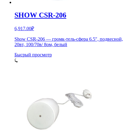
SHOW CSR-206
6,917.00
₽
Show CSR-206 — громк-тель-сфера 6.5″, подвесной,
20вт, 100/70в/ 8ом, белый
Бысрый просмотр