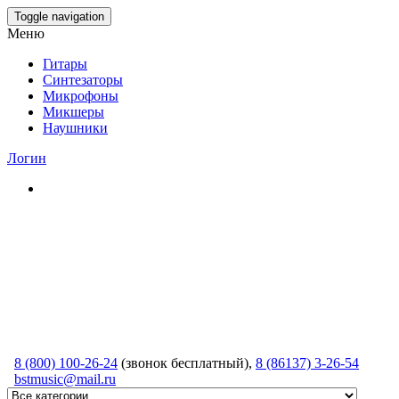
Skip
Toggle navigation
to
Меню
the
content
Гитары
Синтезаторы
Микрофоны
Микшеры
Наушники
Логин
8 (800) 100-26-24
(звонок бесплатный),
8 (86137) 3-26-54
bstmusic@mail.ru