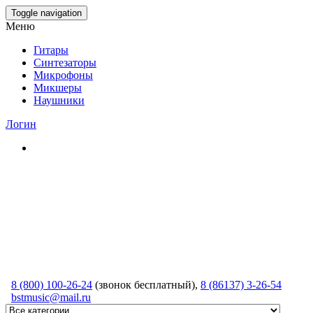
Skip
Toggle navigation
to
Меню
the
content
Гитары
Синтезаторы
Микрофоны
Микшеры
Наушники
Логин
8 (800) 100-26-24
(звонок бесплатный),
8 (86137) 3-26-54
bstmusic@mail.ru