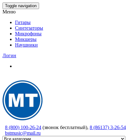
Skip
Toggle navigation
to
Меню
the
content
Гитары
Синтезаторы
Микрофоны
Микшеры
Наушники
Логин
8 (800) 100-26-24
(звонок бесплатный),
8 (86137) 3-26-54
bstmusic@mail.ru