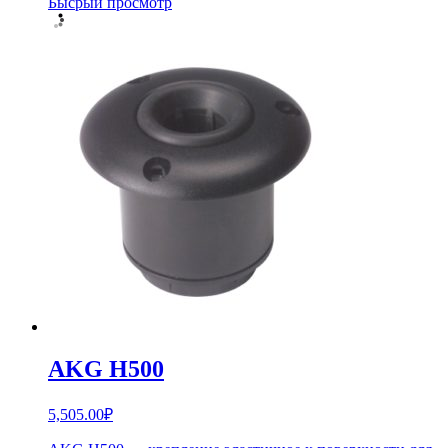
Бысрый просмотр
AKG H500
5,505.00
₽