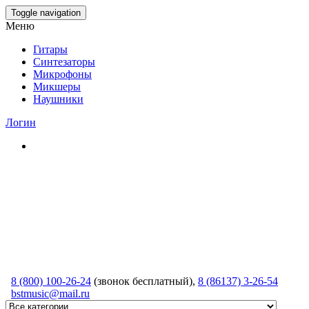
Skip
Toggle navigation
to
Меню
the
content
Гитары
Синтезаторы
Микрофоны
Микшеры
Наушники
Логин
8 (800) 100-26-24
(звонок бесплатный),
8 (86137) 3-26-54
bstmusic@mail.ru