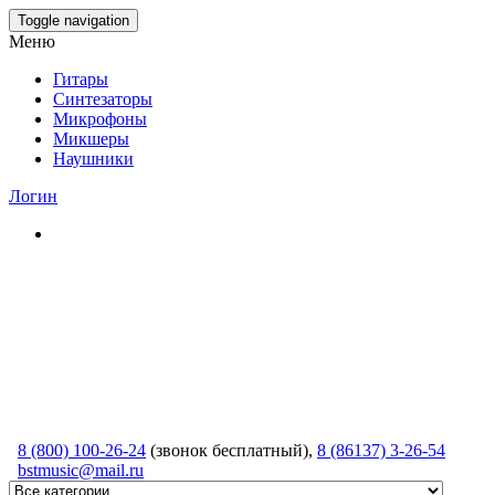
Skip
Toggle navigation
to
Меню
the
content
Гитары
Синтезаторы
Микрофоны
Микшеры
Наушники
Логин
8 (800) 100-26-24
(звонок бесплатный),
8 (86137) 3-26-54
bstmusic@mail.ru