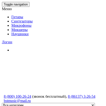
Skip
Toggle navigation
to
Меню
the
content
Гитары
Синтезаторы
Микрофоны
Микшеры
Наушники
Логин
8 (800) 100-26-24
(звонок бесплатный),
8 (86137) 3-26-54
bstmusic@mail.ru