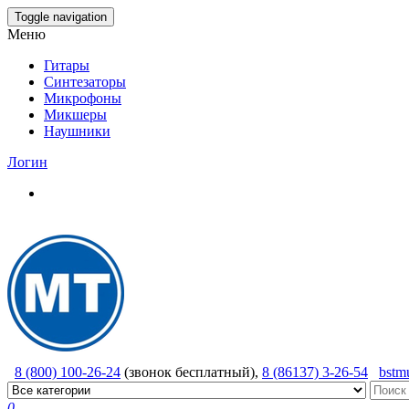
Skip
Toggle navigation
to
Меню
the
content
Гитары
Синтезаторы
Микрофоны
Микшеры
Наушники
Логин
8 (800) 100-26-24
(звонок бесплатный),
8 (86137) 3-26-54
bstm
0