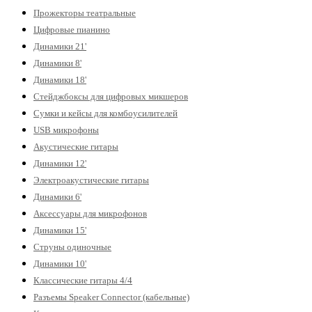
Прожекторы театральные
Цифровые пианино
Динамики 21'
Динамики 8'
Динамики 18'
Стейджбоксы для цифровых микшеров
Сумки и кейсы для комбоусилителей
USB микрофоны
Акустические гитары
Динамики 12'
Электроакустические гитары
Динамики 6'
Аксессуары для микрофонов
Динамики 15'
Струны одиночные
Динамики 10'
Классические гитары 4/4
Разъемы Speaker Connector (кабельные)