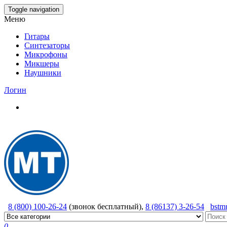
Skip
Toggle navigation
to
Меню
the
content
Гитары
Синтезаторы
Микрофоны
Микшеры
Наушники
Логин
8 (800) 100-26-24
(звонок бесплатный),
8 (86137) 3-26-54
bstm
0