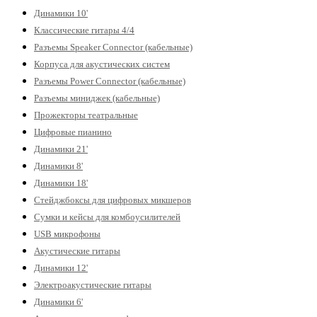
Динамики 10'
Классические гитары 4/4
Разъемы Speaker Connector (кабельные)
Корпуса для акустических систем
Разъемы Power Connector (кабельные)
Разъемы миниджек (кабельные)
Прожекторы театральные
Цифровые пианино
Динамики 21'
Динамики 8'
Динамики 18'
Стейджбоксы для цифровых микшеров
Сумки и кейсы для комбоусилителей
USB микрофоны
Акустические гитары
Динамики 12'
Электроакустические гитары
Динамики 6'