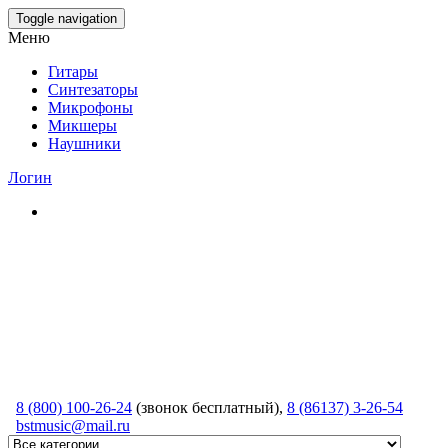
Skip
Toggle navigation
to
Меню
the
content
Гитары
Синтезаторы
Микрофоны
Микшеры
Наушники
Логин
8 (800) 100-26-24
(звонок бесплатный),
8 (86137) 3-26-54
bstmusic@mail.ru