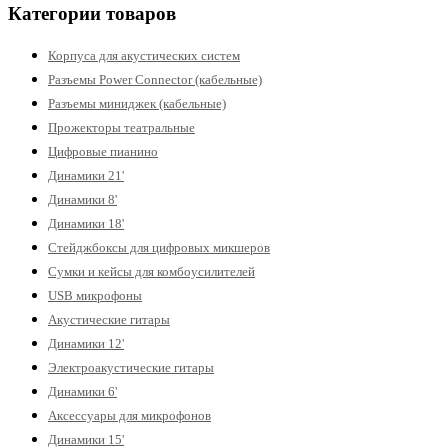
Категории товаров
Корпуса для акустических систем
Разъемы Power Connector (кабельные)
Разъемы миниджек (кабельные)
Прожекторы театральные
Цифровые пианино
Динамики 21'
Динамики 8'
Динамики 18'
Стейджбоксы для цифровых микшеров
Сумки и кейсы для комбоусилителей
USB микрофоны
Акустические гитары
Динамики 12'
Электроакустические гитары
Динамики 6'
Аксессуары для микрофонов
Динамики 15'