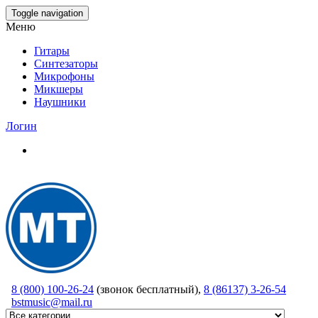
Skip
Toggle navigation
to
Меню
the
content
Гитары
Синтезаторы
Микрофоны
Микшеры
Наушники
Логин
8 (800) 100-26-24
(звонок бесплатный),
8 (86137) 3-26-54
bstmusic@mail.ru