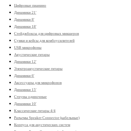
Цифровые пианино
Динамики 21'
Динамики 8'
Динамики 18'
Стейджбоксы для цифровых микшеров
Сумки и кейсы для комбоусилителей
USB микрофоны
Акустические гитары
Динамики 12'
Электроакустические гитары
Динамики 6'
Аксессуары для микрофонов
Динамики 15'
Струны одиночные
Динамики 10'
Классические гитары 4/4
Разъемы Speaker Connector (кабельные)
Корпуса для акустических систем