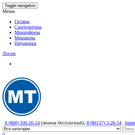
Skip
Toggle navigation
to
Меню
the
content
Гитары
Синтезаторы
Микрофоны
Микшеры
Наушники
Логин
8 (800) 100-26-24
(звонок бесплатный),
8 (86137) 3-26-54
bstm
0