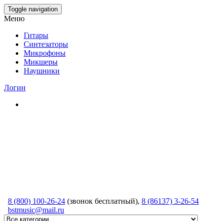
Skip
Toggle navigation
to
Меню
the
content
Гитары
Синтезаторы
Микрофоны
Микшеры
Наушники
Логин
8 (800) 100-26-24
(звонок бесплатный),
8 (86137) 3-26-54
bstmusic@mail.ru