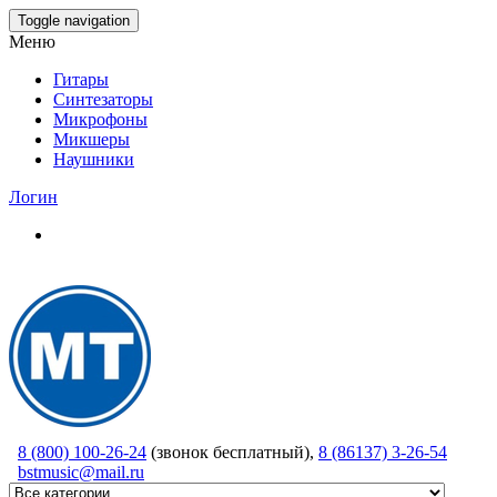
Skip
Toggle navigation
to
Меню
the
content
Гитары
Синтезаторы
Микрофоны
Микшеры
Наушники
Логин
8 (800) 100-26-24
(звонок бесплатный),
8 (86137) 3-26-54
bstmusic@mail.ru