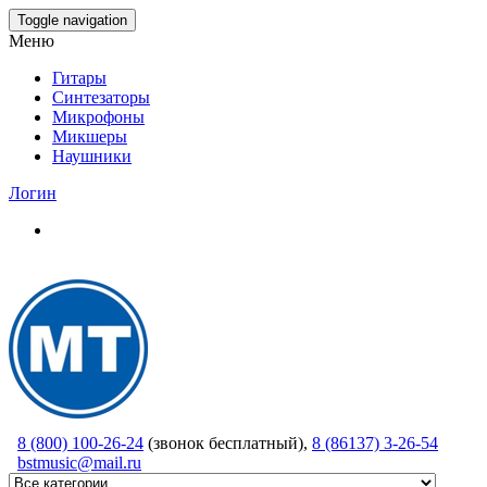
Skip
Toggle navigation
to
Меню
the
content
Гитары
Синтезаторы
Микрофоны
Микшеры
Наушники
Логин
8 (800) 100-26-24
(звонок бесплатный),
8 (86137) 3-26-54
bstmusic@mail.ru