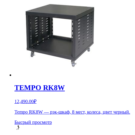
TEMPO RK8W
12,490.00
₽
Tempo RK8W — рэк-шкаф, 8 мест, колеса, цвет черный.
Бысрый просмотр