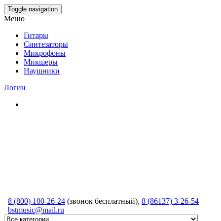
Skip
Toggle navigation
to
Меню
the
content
Гитары
Синтезаторы
Микрофоны
Микшеры
Наушники
Логин
8 (800) 100-26-24
(звонок бесплатный),
8 (86137) 3-26-54
bstmusic@mail.ru