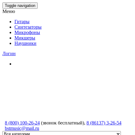
Skip
Toggle navigation
to
Меню
the
content
Гитары
Синтезаторы
Микрофоны
Микшеры
Наушники
Логин
8 (800) 100-26-24
(звонок бесплатный),
8 (86137) 3-26-54
bstmusic@mail.ru