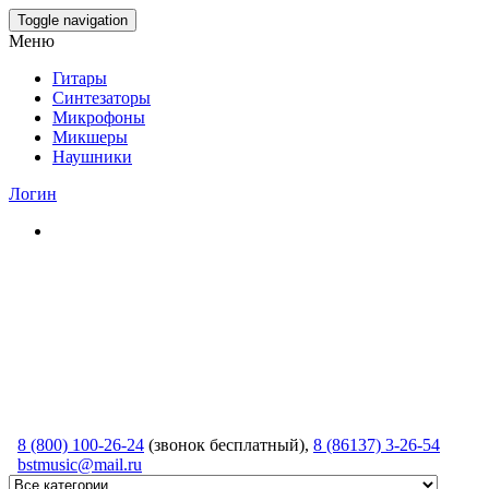
Skip
Toggle navigation
to
Меню
the
content
Гитары
Синтезаторы
Микрофоны
Микшеры
Наушники
Логин
8 (800) 100-26-24
(звонок бесплатный),
8 (86137) 3-26-54
bstmusic@mail.ru