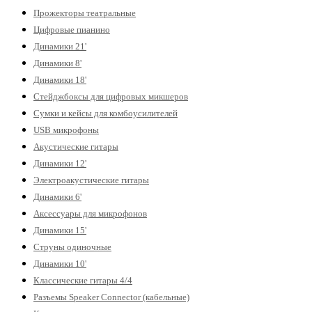
Прожекторы театральные
Цифровые пианино
Динамики 21'
Динамики 8'
Динамики 18'
Стейджбоксы для цифровых микшеров
Сумки и кейсы для комбоусилителей
USB микрофоны
Акустические гитары
Динамики 12'
Электроакустические гитары
Динамики 6'
Аксессуары для микрофонов
Динамики 15'
Струны одиночные
Динамики 10'
Классические гитары 4/4
Разъемы Speaker Connector (кабельные)