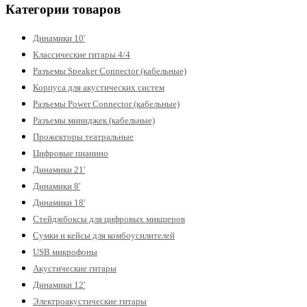
Категории товаров
Динамики 10'
Классические гитары 4/4
Разъемы Speaker Connector (кабельные)
Корпуса для акустических систем
Разъемы Power Connector (кабельные)
Разъемы миниджек (кабельные)
Прожекторы театральные
Цифровые пианино
Динамики 21'
Динамики 8'
Динамики 18'
Стейджбоксы для цифровых микшеров
Сумки и кейсы для комбоусилителей
USB микрофоны
Акустические гитары
Динамики 12'
Электроакустические гитары