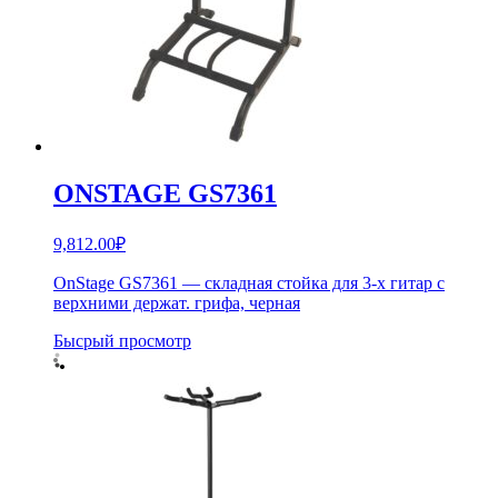
ONSTAGE GS7361
9,812.00
₽
OnStage GS7361 — складная стойка для 3-х гитар с
верхними держат. грифа, черная
Бысрый просмотр