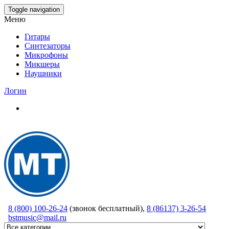
Skip
Toggle navigation
to
Меню
the
content
Гитары
Синтезаторы
Микрофоны
Микшеры
Наушники
Логин
8 (800) 100-26-24
(звонок бесплатный),
8 (86137) 3-26-54
bstmusic@mail.ru