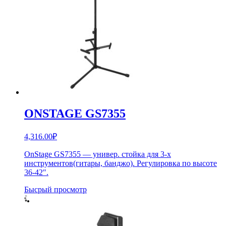
ONSTAGE GS7355
4,316.00
₽
OnStage GS7355 — универ. стойка для 3-х
инструментов(гитары, банджо). Регулировка по высоте
36-42″.
Бысрый просмотр