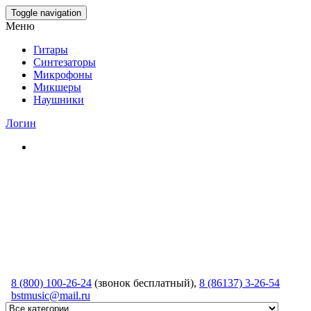
Skip
Toggle navigation
to
Меню
the
content
Гитары
Синтезаторы
Микрофоны
Микшеры
Наушники
Логин
8 (800) 100-26-24
(звонок бесплатный),
8 (86137) 3-26-54
bstmusic@mail.ru