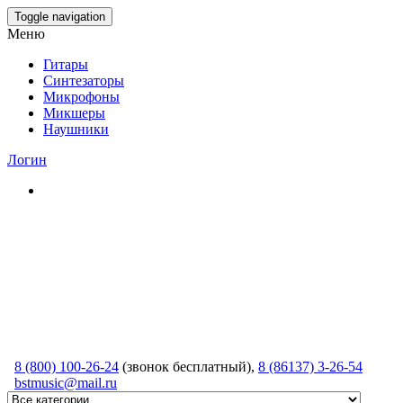
Skip
Toggle navigation
to
Меню
the
content
Гитары
Синтезаторы
Микрофоны
Микшеры
Наушники
Логин
8 (800) 100-26-24
(звонок бесплатный),
8 (86137) 3-26-54
bstmusic@mail.ru