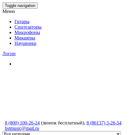
Skip
Toggle navigation
to
Меню
the
content
Гитары
Синтезаторы
Микрофоны
Микшеры
Наушники
Логин
8 (800) 100-26-24
(звонок бесплатный),
8 (86137) 3-26-54
bstmusic@mail.ru