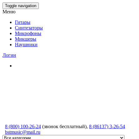
Skip
Toggle navigation
to
Меню
the
content
Гитары
Синтезаторы
Микрофоны
Микшеры
Наушники
Логин
8 (800) 100-26-24
(звонок бесплатный),
8 (86137) 3-26-54
bstmusic@mail.ru