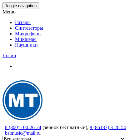
Skip
Toggle navigation
to
Меню
the
content
Гитары
Синтезаторы
Микрофоны
Микшеры
Наушники
Логин
8 (800) 100-26-24
(звонок бесплатный),
8 (86137) 3-26-54
bstmusic@mail.ru