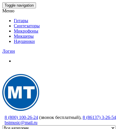
Skip
Toggle navigation
to
Меню
the
content
Гитары
Синтезаторы
Микрофоны
Микшеры
Наушники
Логин
8 (800) 100-26-24
(звонок бесплатный),
8 (86137) 3-26-54
bstmusic@mail.ru