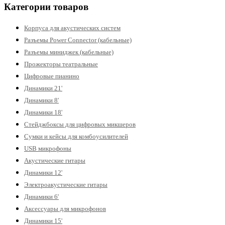
Категории товаров
Корпуса для акустических систем
Разъемы Power Connector (кабельные)
Разъемы миниджек (кабельные)
Прожекторы театральные
Цифровые пианино
Динамики 21'
Динамики 8'
Динамики 18'
Стейджбоксы для цифровых микшеров
Сумки и кейсы для комбоусилителей
USB микрофоны
Акустические гитары
Динамики 12'
Электроакустические гитары
Динамики 6'
Аксессуары для микрофонов
Динамики 15'