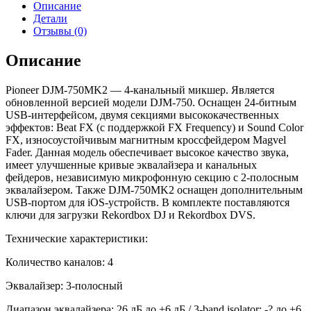
Описание
Детали
Отзывы (0)
Описание
Pioneer DJM-750MK2 — 4-канальный микшер. Является
обновленной версией модели DJM-750. Оснащен 24-битным
USB-интерфейсом, двумя секциями высококачественных
эффектов: Beat FX (с поддержкой FX Frequency) и Sound Color
FX, износоустойчивым магнитным кроссфейдером Magvel
Fader. Данная модель обеспечивает высокое качество звука,
имеет улучшенные кривые эквалайзера и канальных
фейдеров, независимую микрофонную секцию с 2-полосным
эквалайзером. Также DJM-750MK2 оснащен дополнительным
USB-портом для iOS-устройств. В комплекте поставляются
ключи для загрузки Rekordbox DJ и Rekordbox DVS.
Технические характеристики:
Количество каналов: 4
Эквалайзер: 3-полосный
Диапазон эквалайзера: 26 дБ до +6 дБ / 3-band isolator: -? до +6