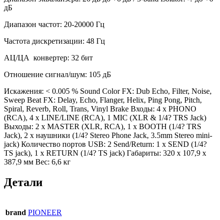
дБ
Диапазон частот: 20-20000 Гц
Частота дискретизации: 48 Гц
АЦ/ЦА конвертер: 32 бит
Отношение сигнал/шум: 105 дБ
Искажения: < 0.005 % Sound Color FX: Dub Echo, Filter, Noise,
Sweep Beat FX: Delay, Echo, Flanger, Helix, Ping Pong, Pitch,
Spiral, Reverb, Roll, Trans, Vinyl Brake Входы: 4 х PHONO
(RCA), 4 х LINE/LINE (RCA), 1 MIC (XLR & 1/4? TRS Jack)
Выходы: 2 x MASTER (XLR, RCA), 1 x BOOTH (1/4? TRS
Jack), 2 x наушники (1/4? Stereo Phone Jack, 3.5mm Stereo mini-
jack) Количество портов USB: 2 Send/Return: 1 х SEND (1/4?
TS jack), 1 х RETURN (1/4? TS jack) Габариты: 320 х 107,9 х
387,9 мм Вес: 6,6 кг
Детали
brand
PIONEER