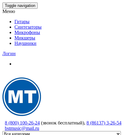
Skip
Toggle navigation
to
Меню
the
content
Гитары
Синтезаторы
Микрофоны
Микшеры
Наушники
Логин
8 (800) 100-26-24
(звонок бесплатный),
8 (86137) 3-26-54
bstmusic@mail.ru