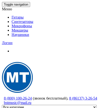
Skip
Toggle navigation
to
Меню
the
content
Гитары
Синтезаторы
Микрофоны
Микшеры
Наушники
Логин
8 (800) 100-26-24
(звонок бесплатный),
8 (86137) 3-26-54
bstmusic@mail.ru