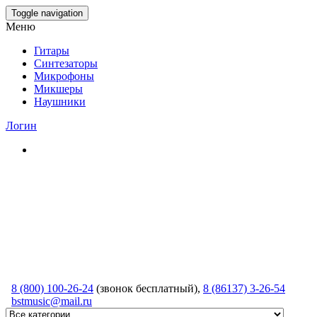
Skip
Toggle navigation
to
Меню
the
content
Гитары
Синтезаторы
Микрофоны
Микшеры
Наушники
Логин
8 (800) 100-26-24
(звонок бесплатный),
8 (86137) 3-26-54
bstmusic@mail.ru