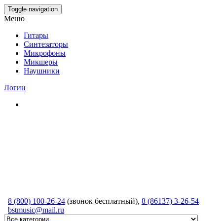
Skip
Toggle navigation
to
Меню
the
content
Гитары
Синтезаторы
Микрофоны
Микшеры
Наушники
Логин
8 (800) 100-26-24
(звонок бесплатный),
8 (86137) 3-26-54
bstmusic@mail.ru