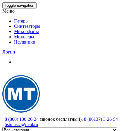
Skip
Toggle navigation
to
Меню
the
content
Гитары
Синтезаторы
Микрофоны
Микшеры
Наушники
Логин
8 (800) 100-26-24
(звонок бесплатный),
8 (86137) 3-26-54
bstmusic@mail.ru