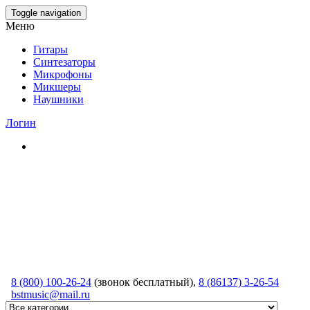
Skip
Toggle navigation
to
Меню
the
content
Гитары
Синтезаторы
Микрофоны
Микшеры
Наушники
Логин
8 (800) 100-26-24
(звонок бесплатный),
8 (86137) 3-26-54
bstmusic@mail.ru