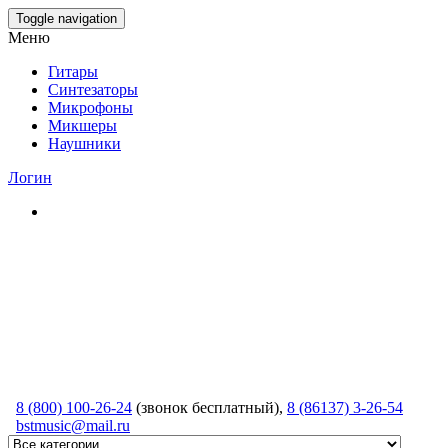
Skip
Toggle navigation
to
Меню
the
content
Гитары
Синтезаторы
Микрофоны
Микшеры
Наушники
Логин
8 (800) 100-26-24
(звонок бесплатный),
8 (86137) 3-26-54
bstmusic@mail.ru