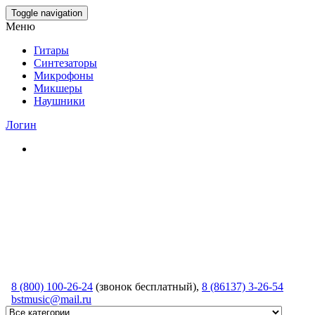
Skip
Toggle navigation
to
Меню
the
content
Гитары
Синтезаторы
Микрофоны
Микшеры
Наушники
Логин
8 (800) 100-26-24
(звонок бесплатный),
8 (86137) 3-26-54
bstmusic@mail.ru