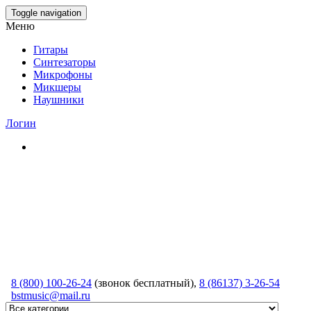
Skip
Toggle navigation
to
Меню
the
content
Гитары
Синтезаторы
Микрофоны
Микшеры
Наушники
Логин
8 (800) 100-26-24
(звонок бесплатный),
8 (86137) 3-26-54
bstmusic@mail.ru