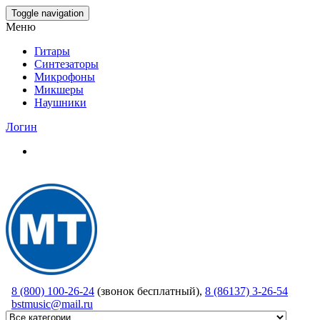
Skip
Toggle navigation
to
Меню
the
content
Гитары
Синтезаторы
Микрофоны
Микшеры
Наушники
Логин
8 (800) 100-26-24
(звонок бесплатный),
8 (86137) 3-26-54
bstmusic@mail.ru