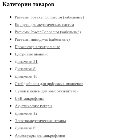
Категории товаров
Разъемы Speaker Connector (кабельные)
Корпуса для акустических систем
Разъемы Power Connector (кабельные)
Разъемы миниджек (кабельные)
Прожекторы театральные
Цифровые пианино
Динамики 21'
Динамики 8'
Динамики 18'
Стейджбоксы для цифровых микшеров
Сумки и кейсы для комбоусилителей
USB микрофоны
Акустические гитары
Динамики 12'
Электроакустические гитары
Динамики 6'
Аксессуары для микрофонов