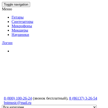
Skip
Toggle navigation
to
Меню
the
content
Гитары
Синтезаторы
Микрофоны
Микшеры
Наушники
Логин
8 (800) 100-26-24
(звонок бесплатный),
8 (86137) 3-26-54
bstmusic@mail.ru