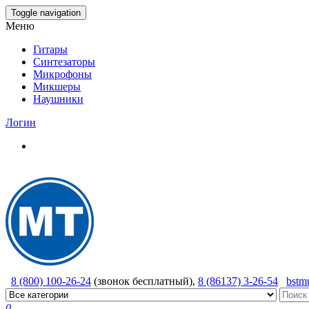
Skip
Toggle navigation
to
Меню
the
content
Гитары
Синтезаторы
Микрофоны
Микшеры
Наушники
Логин
8 (800) 100-26-24
(звонок бесплатный),
8 (86137) 3-26-54
bstm
0