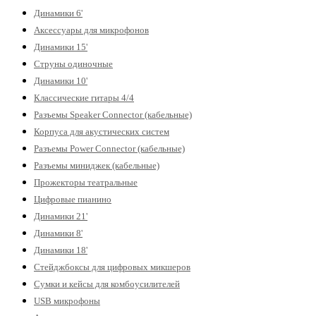
Динамики 6'
Аксессуары для микрофонов
Динамики 15'
Струны одиночные
Динамики 10'
Классические гитары 4/4
Разъемы Speaker Connector (кабельные)
Корпуса для акустических систем
Разъемы Power Connector (кабельные)
Разъемы миниджек (кабельные)
Прожекторы театральные
Цифровые пианино
Динамики 21'
Динамики 8'
Динамики 18'
Стейджбоксы для цифровых микшеров
Сумки и кейсы для комбоусилителей
USB микрофоны